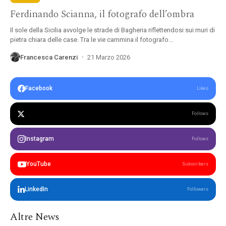
Ferdinando Scianna, il fotografo dell’ombra
Il sole della Sicilia avvolge le strade di Bagheria riflettendosi sui muri di
pietra chiara delle case. Tra le vie cammina il fotografo...
Francesca Carenzi
21 Marzo 2026
Facebook
Likes
Follows
Instagram
Follows
YouTube
Subscribers
LinkedIn
Followers
Articoli
Altre News