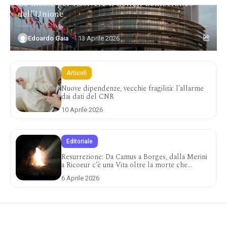
Le mosse per risolvere il deficit democratico
dell’Unione
Edoardo Gaia
13 Aprile 2026
Articoli
Nuove dipendenze, vecchie fragilità: l’allarme
dai dati del CNR
10 Aprile 2026
Editoriale
Resurrezione: Da Camus a Borges, dalla Merini
a Ricoeur c’è una Vita oltre la morte che
attraversa la storia
6 Aprile 2026